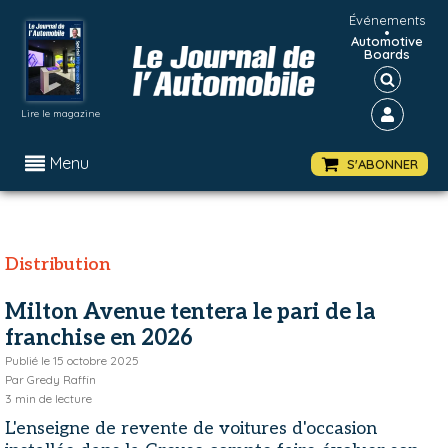
Événements
•
Automotive
Boards
Lire le magazine
Menu
S'ABONNER
Distribution
Milton Avenue tentera le pari de la
franchise en 2026
Publié le
15 octobre 2025
Par
Gredy Raffin
3
min de lecture
L'enseigne de revente de voitures d'occasion