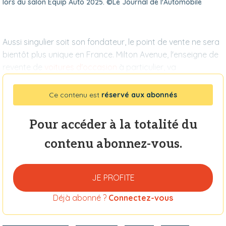
lors du salon Equip Auto 2025. ©Le Journal de l'Automobile
Aussi singulier soit son fondateur, le point de vente ne sera
bientôt plus unique en France. Milton Avenue, l'enseigne de
revente de
voitures d'occasion
à particulier, va
Ce contenu est
réservé aux abonnés
Pour accéder à la totalité du
contenu abonnez-vous.
JE PROFITE
Déjà abonné ?
Connectez-vous