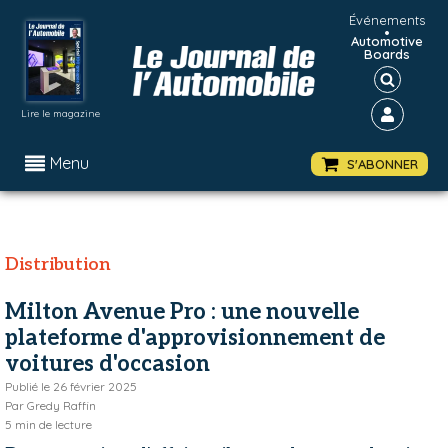
Événements
•
Automotive
Boards
Lire le magazine
Menu
S'ABONNER
Distribution
Milton Avenue Pro : une nouvelle
plateforme d'approvisionnement de
voitures d'occasion
Publié le
26 février 2025
Par
Gredy Raffin
5
min de lecture