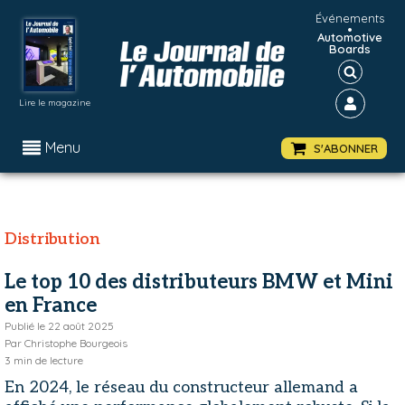
Événements
•
Automotive
Boards
Lire le magazine
Menu
S'ABONNER
Distribution
Le top 10 des distributeurs BMW et Mini
en France
Publié le
22 août 2025
Par
Christophe Bourgeois
3
min de lecture
En 2024, le réseau du constructeur allemand a