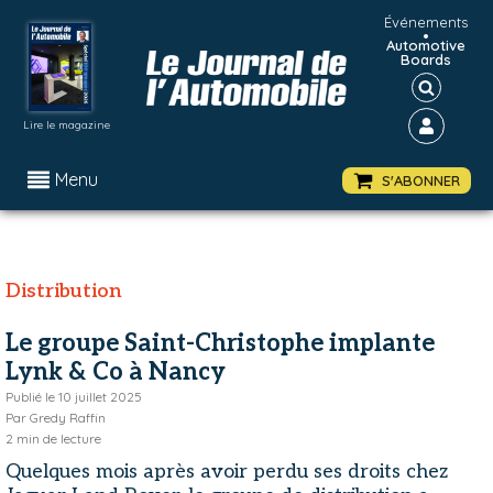
Événements
•
Automotive
Boards
Lire le magazine
Menu
S'ABONNER
Distribution
Le groupe Saint-Christophe implante
Lynk & Co à Nancy
Publié le
10 juillet 2025
Par
Gredy Raffin
2
min de lecture
Quelques mois après avoir perdu ses droits chez