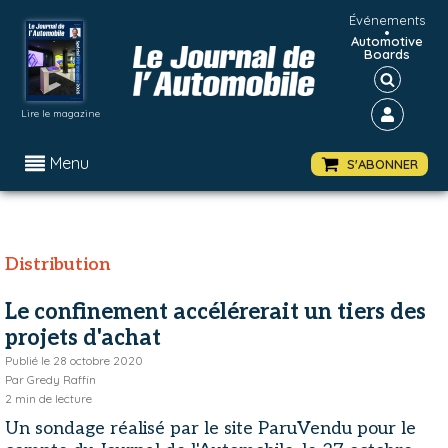
Événements
•
Automotive
Boards
Lire le magazine
Menu
S'ABONNER
Distribution
Le confinement accélérerait un tiers des
projets d'achat
Publié le
28 octobre 2020
Par
Gredy Raffin
2
min de lecture
Un sondage réalisé par le site ParuVendu pour le