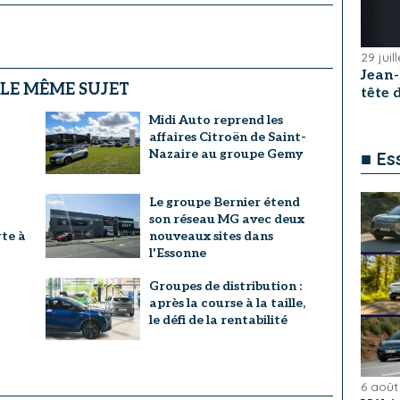
29 juil
Jean
 LE MÊME SUJET
tête
Midi Auto reprend les
affaires Citroën de Saint-
Nazaire au groupe Gemy
■ Es
Le groupe Bernier étend
son réseau MG avec deux
te à
nouveaux sites dans
l'Essonne
Groupes de distribution :
après la course à la taille,
le défi de la rentabilité
6 août