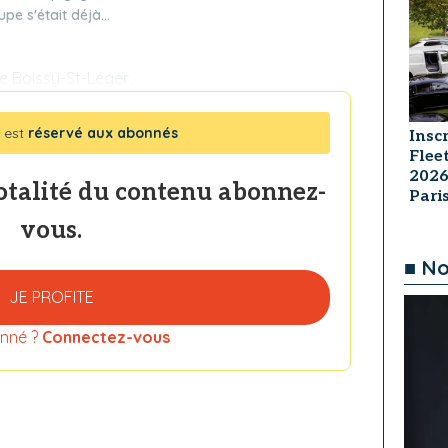
pe s'était déjà...
de Boissy-St-Léger,
 est
réservé aux abonnés
Insc
Flee
2026
totalité du contenu abonnez-
Par
vous.
■ No
JE PROFITE
nné ?
Connectez-vous