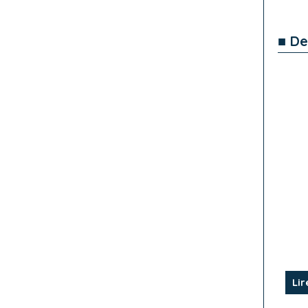
■ De
Lir