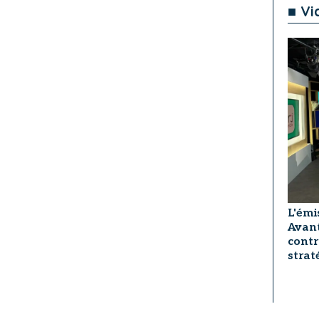
■ Vi
L'émi
Avant
contr
strat