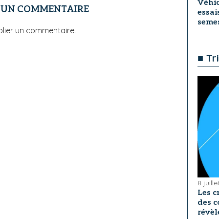
Véhic
R UN COMMENTAIRE
essai
seme
lier un commentaire.
■ Tr
8 juill
Les c
des c
révèl