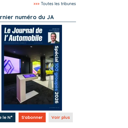
>>>
Toutes les tribunes
rnier numéro du JA
e le N°
S'abonner
Voir plus