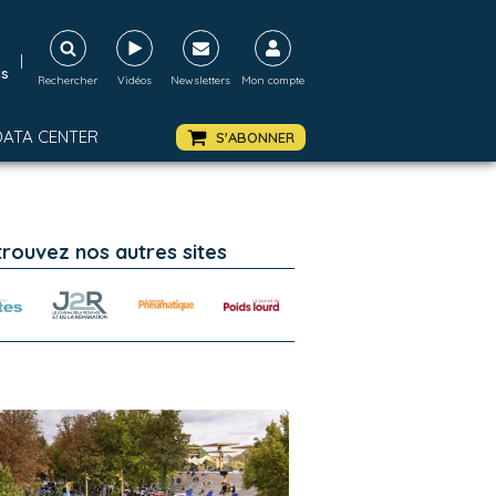
|
ds
Rechercher
Vidéos
Newsletters
Mon compte
DATA CENTER
S'ABONNER
trouvez nos autres sites