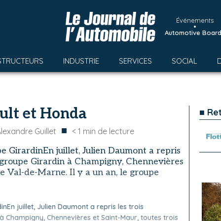
Événements
•
Automotive Boar
STRUCTEURS
INDUSTRIE
SERVICES
SOCIAL
ault et Honda
■ Re
■
lexandre Guillet
< 1
min de lecture
 GirardinEn juillet, Julien Daumont a repris
u groupe Girardin à Champigny, Chennevières
le Val-de-Marne. Il y a un an, le groupe
En juillet, Julien Daumont a repris les trois
à Champigny, Chennevières et Saint-Maur, toutes trois