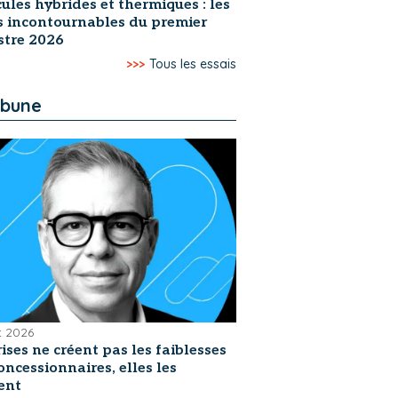
ules hybrides et thermiques : les
s incontournables du premier
stre 2026
>>>
Tous les essais
ibune
et 2026
rises ne créent pas les faiblesses
oncessionnaires, elles les
ent