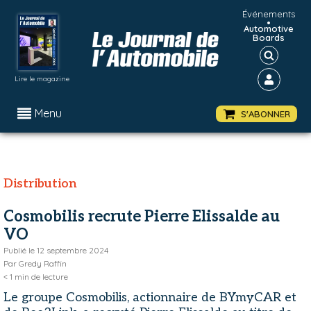
Événements
•
Automotive
Boards
Lire le magazine
Menu
S'ABONNER
Distribution
Cosmobilis recrute Pierre Elissalde au
VO
Publié le
12 septembre 2024
Par
Gredy Raffin
< 1
min de lecture
Le groupe Cosmobilis, actionnaire de BYmyCAR et