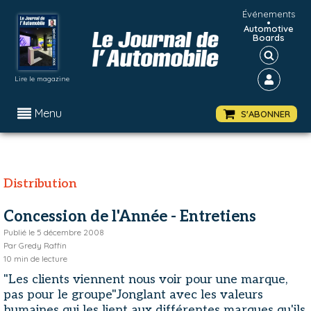
Événements
•
Automotive
Boards
Lire le magazine
Menu
S'ABONNER
Distribution
Concession de l'Année - Entretiens
Publié le
5 décembre 2008
Par
Gredy Raffin
10
min de lecture
"Les clients viennent nous voir pour une marque,
pas pour le groupe"Jonglant avec les valeurs
humaines qui les lient aux différentes marques qu'ils