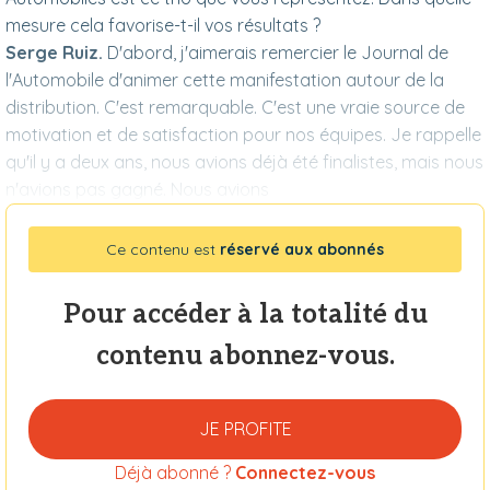
mesure cela favorise-t-il vos résultats ?
Serge Ruiz.
D'abord, j'aimerais remercier le Journal de
l'Automobile d'animer cette manifestation autour de la
distribution. C'est remarquable. C'est une vraie source de
motivation et de satisfaction pour nos équipes. Je rappelle
qu'il y a deux ans, nous avions déjà été finalistes, mais nous
n'avions pas gagné. Nous avions
Ce contenu est
réservé aux abonnés
Pour accéder à la totalité du
contenu abonnez-vous.
JE PROFITE
Déjà abonné ?
Connectez-vous