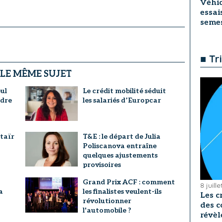
Véhic
essai
seme
■ Tr
 LE MÊME SUJET
ul
Le crédit mobilité séduit
ndre
les salariés d’Europcar
taïr
T&E : le départ de Julia
Poliscanova entraîne
quelques ajustements
provisoires
Grand Prix ACF : comment
8 juill
a
les finalistes veulent-ils
Les c
révolutionner
des c
l'automobile ?
révèl