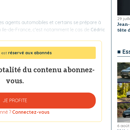
29 juil
 les agents automobiles et certains se prépare à
Jean
n Ile-de-France, c'est notamment le cas de
Cédric
tête
■ Es
 est
réservé aux abonnés
totalité du contenu abonnez-
vous.
JE PROFITE
nné ?
Connectez-vous
6 août