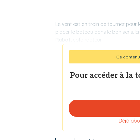
Le vent est en train de tourner pour
placer le bateau dans le bon sens. E
Rabot
, cofondateur
Ce contenu
Pour accéder à la 
Déjà abo