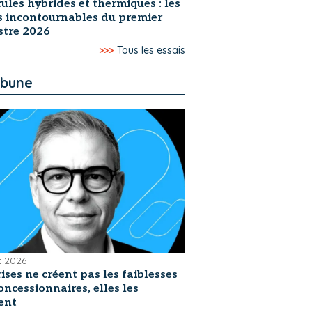
ules hybrides et thermiques : les
s incontournables du premier
stre 2026
>>>
Tous les essais
ibune
et 2026
rises ne créent pas les faiblesses
oncessionnaires, elles les
ent