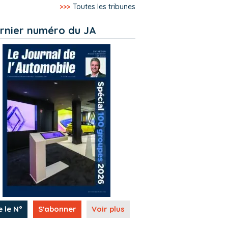
>>>
Toutes les tribunes
rnier numéro du JA
e le N°
S'abonner
Voir plus