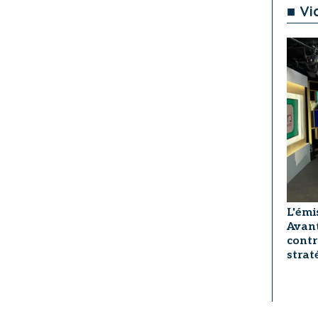
■ Vi
L'émi
Avant
contr
strat