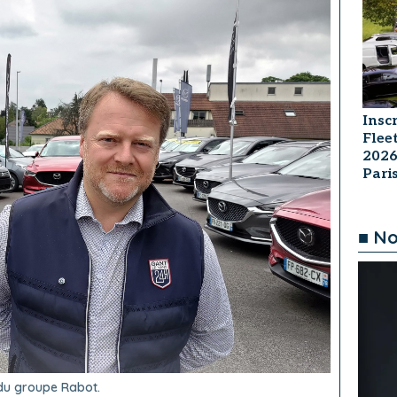
Insc
Flee
2026
Par
■ No
 du groupe Rabot.