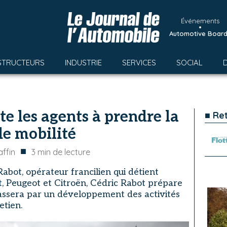
Événements
•
Automotive Boar
STRUCTEURS
INDUSTRIE
SERVICES
SOCIAL
e les agents à prendre la
■ Re
de mobilité
■
ffin
3
min de lecture
bot, opérateur francilien qui détient
 Peugeot et Citroën, Cédric Rabot prépare
passera par un développement des activités
etien.