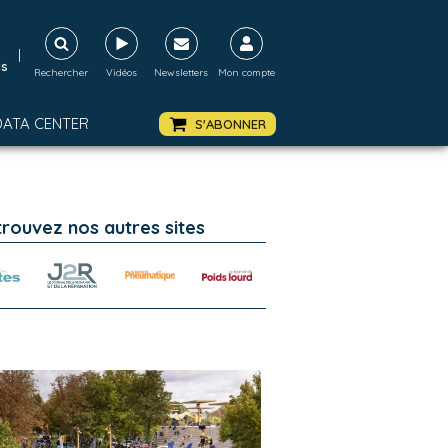
|
ds
Rechercher
Vidéos
Newsletters
Mon compte
DATA CENTER
S'ABONNER
trouvez nos autres sites