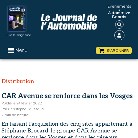
Événements
•
Automotive
Boards
Lire le magazine
Menu
S'ABONNER
Distribution
CAR Avenue se renforce dans les Vosges
Publié le
24 février 2022
Par
Christophe Jaussaud
2
min de lecture
En faisant l'acquisition des cinq sites appartenant à
Stéphane Brocard, le groupe CAR Avenue se
renforce dans les Vosges et dans les réseaux