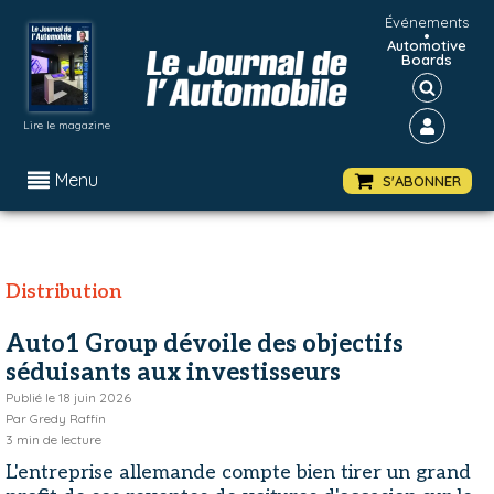
Événements
•
Automotive
Boards
Lire le magazine
Menu
S'ABONNER
Distribution
Auto1 Group dévoile des objectifs
séduisants aux investisseurs
Publié le
18 juin 2026
Par
Gredy Raffin
3
min de lecture
L'entreprise allemande compte bien tirer un grand