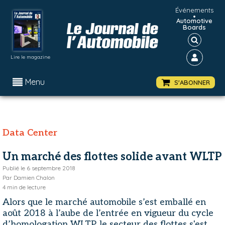
Événements
•
Automotive
Boards
Lire le magazine
Menu
S'ABONNER
Data Center
Un marché des flottes solide avant WLTP
Publié le
6 septembre 2018
Par
Damien Chalon
4
min de lecture
Alors que le marché automobile s’est emballé en
août 2018 à l’aube de l’entrée en vigueur du cycle
d’homologation WLTP, le secteur des flottes s'est