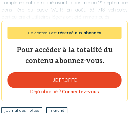
er
complètement détraqué avant la bascule au 1
septembre
dans l’ère du cycle WLTP. En août, 53 718 véhicules
particuliers et utilitaires légers ont été immatriculés
Ce contenu est
réservé aux abonnés
Pour accéder à la totalité du
contenu abonnez-vous.
JE PROFITE
Déjà abonné ?
Connectez-vous
journal des flottes
marché