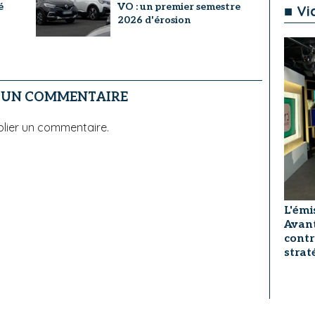
é
VO : un premier semestre
■ Vi
2026 d'érosion
R UN COMMENTAIRE
lier un commentaire.
L'émi
Avant
contr
strat