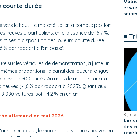
Véhic
rs courte durée
essai
seme
es vers le haut. Le marché italien a compté pas loin
s neuves à particuliers, en croissance de 15,7 %.
■ Tr
ves mises à disposition des loueurs courte durée
6 % par rapport à l'an passé.
ure sur les véhicules de démonstration, à juste un
s mêmes proportions, le canal des loueurs longue
d'environ 500 unités. Au mois de mai, ce canal a
s neuves (-1,6 % par rapport à 2025). Quant aux
 8 080 voitures, soit -4,2 % en un an.
8 juill
rché allemand en mai 2026
Les c
des c
l'année en cours, le marché des voitures neuves en
révèl