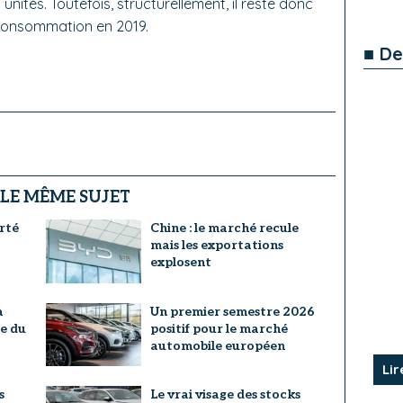
 unités. Toutefois, structurellement, il reste donc
 consommation en 2019.
■ De
 LE MÊME SUJET
rté
Chine : le marché recule
mais les exportations
explosent
a
Un premier semestre 2026
re du
positif pour le marché
automobile européen
Lir
s
Le vrai visage des stocks