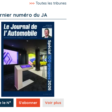
>>>
Toutes les tribunes
rnier numéro du JA
e le N°
S'abonner
Voir plus