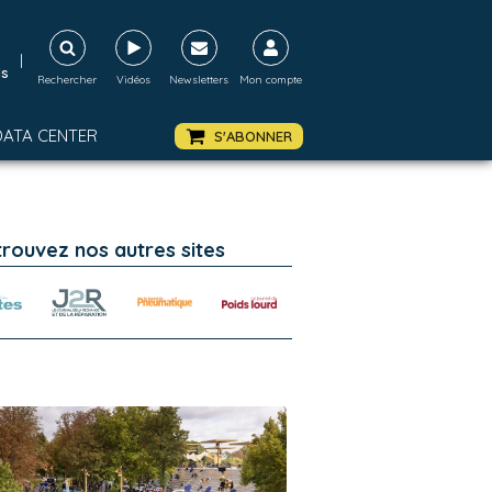
|
ds
Rechercher
Vidéos
Newsletters
Mon compte
DATA CENTER
S'ABONNER
trouvez nos autres sites