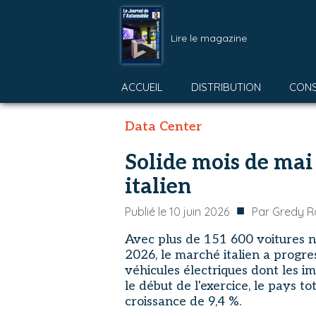
Lire le magazine
ACCUEIL
DISTRIBUTION
CON
Data Center
Solide mois de mai
italien
■
Publié le
10 juin 2026
Par
Gredy Ra
Avec plus de 151 600 voitures n
2026, le marché italien a progr
véhicules électriques dont les i
le début de l'exercice, le pays t
croissance de 9,4 %.