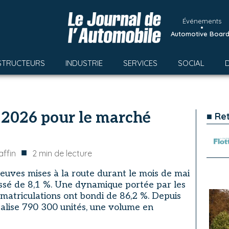
Événements
•
Automotive Boar
STRUCTEURS
INDUSTRIE
SERVICES
SOCIAL
 2026 pour le marché
■ Re
■
ffin
2
min de lecture
euves mises à la route durant le mois de mai
essé de 8,1 %. Une dynamique portée par les
mmatriculations ont bondi de 86,2 %. Depuis
otalise 790 300 unités, une volume en