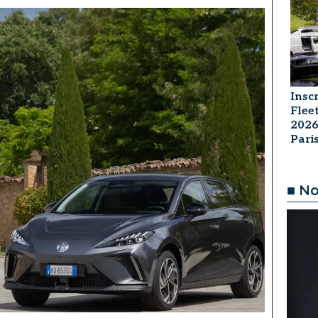
Insc
Flee
2026
Par
■ No