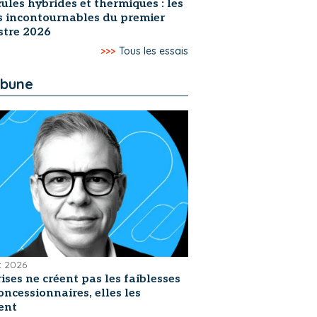
ules hybrides et thermiques : les
s incontournables du premier
stre 2026
>>>
Tous les essais
ibune
et 2026
rises ne créent pas les faiblesses
oncessionnaires, elles les
ent