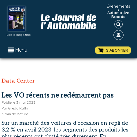
Événements
•
Automotive
Boards
Lire le magazine
Menu
S'ABONNER
Data Center
Les VO récents ne redémarrent pas
Publié le
3 mai 2023
Par
Gredy Raffin
3
min de lecture
Sur un marché des voitures d'occasion en repli de
3,2 % en avril 2023, les segments des produits les
plus récents ont chuté très durement. En