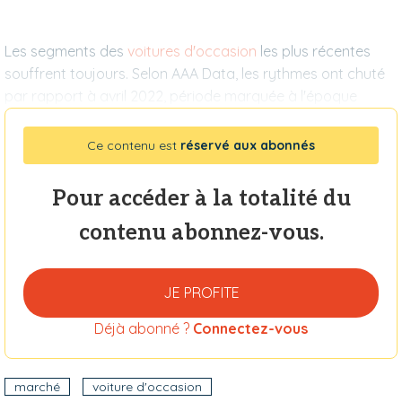
Les segments des
voitures d'occasion
les plus récentes
souffrent toujours. Selon AAA Data, les rythmes ont chuté
par rapport à avril 2022, période marquée à l'époque
Ce contenu est
réservé aux abonnés
Pour accéder à la totalité du
contenu abonnez-vous.
JE PROFITE
Déjà abonné ?
Connectez-vous
marché
voiture d'occasion