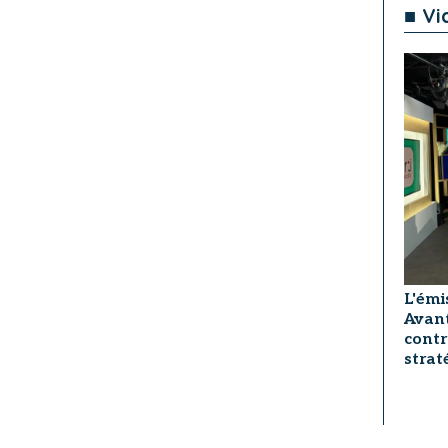
■ Vi
L'émi
Avant
contr
strat