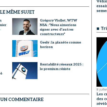
Véhic
essai
seme
 LE MÊME SUJET
n
Grégory Viollet, WTW
mier
NSA : "Nous aimerions
■ Tr
e
signer avec d'autres
constructeurs"
Geely : la planète comme
horizon
Rentabilité réseaux 2025 :
le premium résiste
26
8 juill
Les c
des c
R UN COMMENTAIRE
révèl