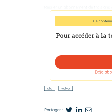
Résilier un abonnement de trois ans a
Ce contenu
Pour accéder à la 
Déjà abo
ald
volvo
Partager :