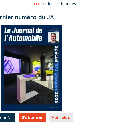
>>>
Toutes les tribunes
rnier numéro du JA
e le N°
S'abonner
Voir plus