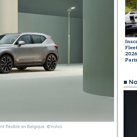
Insc
Flee
2026
Par
■ No
 flexible en Belgique. ©Volvo