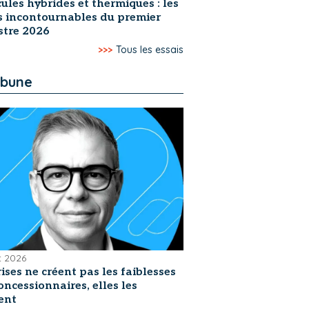
ules hybrides et thermiques : les
s incontournables du premier
stre 2026
>>>
Tous les essais
ibune
et 2026
rises ne créent pas les faiblesses
oncessionnaires, elles les
ent