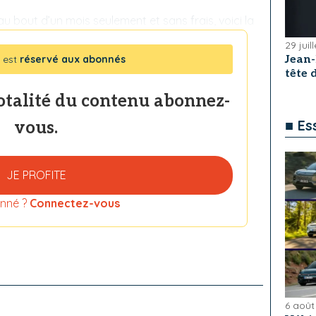
u bout d’un mois seulement et sans frais, voici la
29 juil
 est
réservé aux abonnés
Jean
tête
totalité du contenu abonnez-
■ Es
vous.
JE PROFITE
nné ?
Connectez-vous
6 août