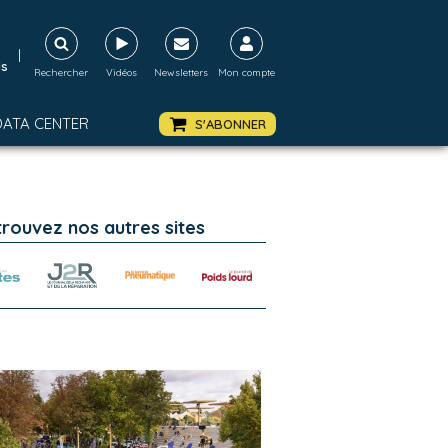
|
ds
Rechercher
Vidéos
Newsletters
Mon compte
DATA CENTER
S'ABONNER
trouvez nos autres sites