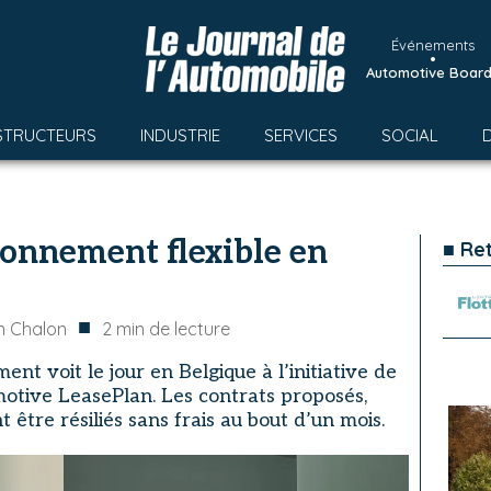
Événements
•
Automotive Boar
STRUCTEURS
INDUSTRIE
SERVICES
SOCIAL
bonnement flexible en
■ Re
■
n Chalon
2
min de lecture
t voit le jour en Belgique à l’initiative de
otive LeasePlan. Les contrats proposés,
 être résiliés sans frais au bout d’un mois.