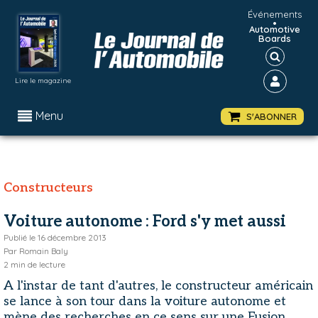
Événements
•
Automotive
Boards
Lire le magazine
Menu
S'ABONNER
Constructeurs
Voiture autonome : Ford s'y met aussi
Publié le
16 décembre 2013
Par
Romain Baly
2
min de lecture
A l'instar de tant d'autres, le constructeur américain
se lance à son tour dans la voiture autonome et
mène des recherches en ce sens sur une Fusion