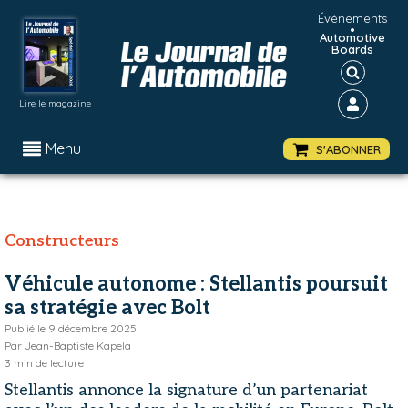
Événements
•
Automotive
Boards
Lire le magazine
Menu
S'ABONNER
Constructeurs
Véhicule autonome : Stellantis poursuit
sa stratégie avec Bolt
Publié le
9 décembre 2025
Par
Jean-Baptiste Kapela
3
min de lecture
Stellantis annonce la signature d’un partenariat