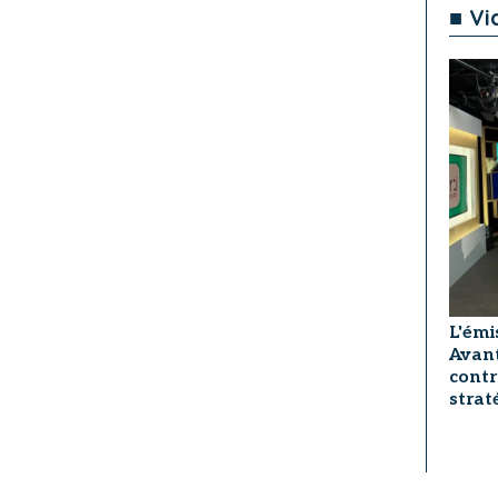
■ Vi
L'émi
Avant
contr
strat