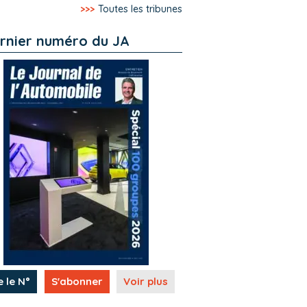
>>>
Toutes les tribunes
rnier numéro du JA
e le N°
S'abonner
Voir plus