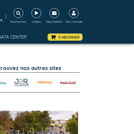
|
ds
Rechercher
Vidéos
Newsletters
Mon compte
DATA CENTER
S'ABONNER
trouvez nos autres sites