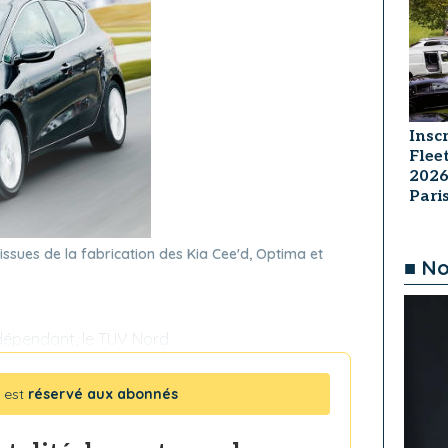
Insc
Flee
2026
Par
issues de la fabrication des Kia Cee'd, Optima et
■ No
dépendant, le TÜV Nord
 est
réservé aux abonnés