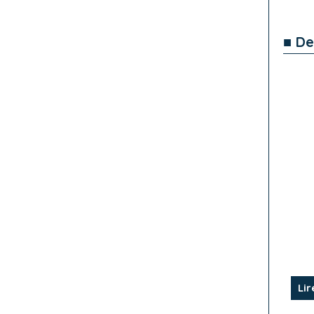
■ De
Lir