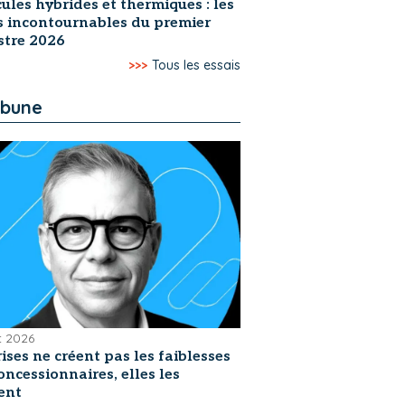
ules hybrides et thermiques : les
s incontournables du premier
stre 2026
>>>
Tous les essais
ibune
et 2026
rises ne créent pas les faiblesses
oncessionnaires, elles les
ent