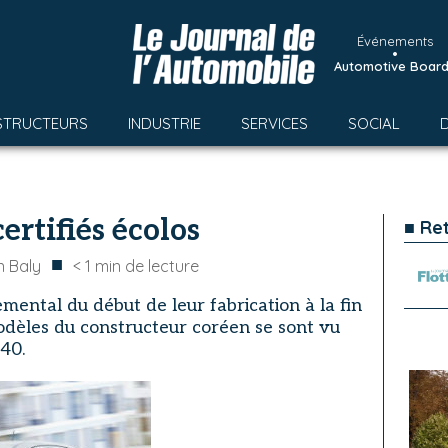
Événements
•
Automotive Boar
STRUCTEURS
INDUSTRIE
SERVICES
SOCIAL
ertifiés écolos
■ Re
■
 Baly
< 1
min de lecture
ental du début de leur fabrication à la fin
 modèles du constructeur coréen se sont vu
040.