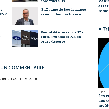
constructeurs
Véhic
essai
se
Guillaume de Boudemange
seme
l’EV2
revient chez Kia France
■ Tr
Rentabilité réseaux 2025 :
-
Ford, Hyundai et Kia en
ordre dispersé
R UN COMMENTAIRE
lier un commentaire.
8 juill
Les c
des c
révèl