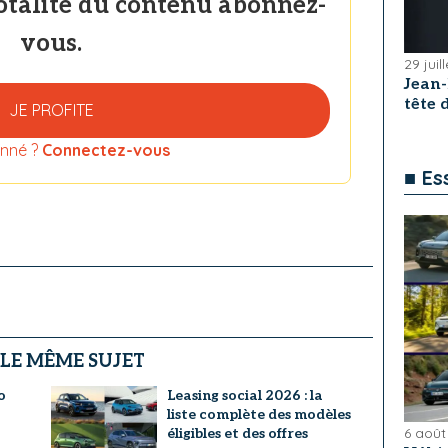
totalité du contenu abonnez-
vous.
29 juil
Jean
tête
JE PROFITE
nné ?
Connectez-vous
■ Es
 LE MÊME SUJET
o
Leasing social 2026 : la
liste complète des modèles
6 août
éligibles et des offres