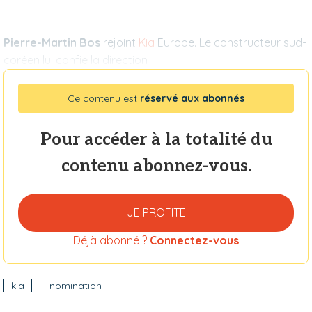
Pierre-Martin Bos
rejoint
Kia
Europe. Le constructeur sud-
coréen lui confie la direction
Ce contenu est
réservé aux abonnés
Pour accéder à la totalité du
contenu abonnez-vous.
JE PROFITE
Déjà abonné ?
Connectez-vous
kia
nomination