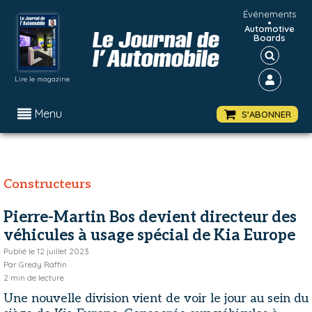
Événements
•
Automotive
Boards
Lire le magazine
Menu
S'ABONNER
Constructeurs
Pierre-Martin Bos devient directeur des
véhicules à usage spécial de Kia Europe
Publié le
12 juillet 2023
Par
Gredy Raffin
2
min de lecture
Une nouvelle division vient de voir le jour au sein du