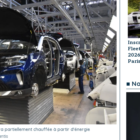
Insc
Flee
2026
Par
■ No
ra partiellement chauffée à partir d'énergie
ntis