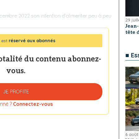
cembre 2022 son intention d’alimenter peu à peu
29 juil
Jean
tête
 est
réservé aux abonnés
■ Es
totalité du contenu abonnez-
vous.
JE PROFITE
nné ?
Connectez-vous
6 août