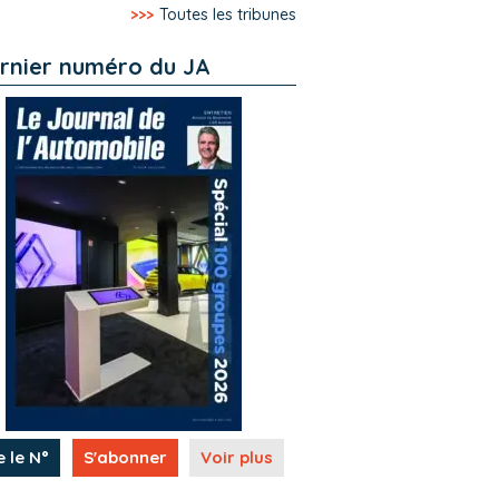
>>>
Toutes les tribunes
rnier numéro du JA
e le N°
S'abonner
Voir plus