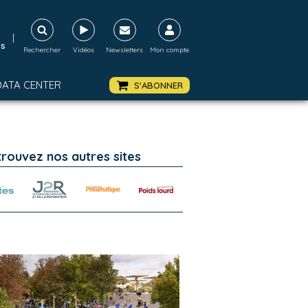
|
ds
Rechercher
Vidéos
Newsletters
Mon compte
DATA CENTER
S'ABONNER
trouvez nos autres sites