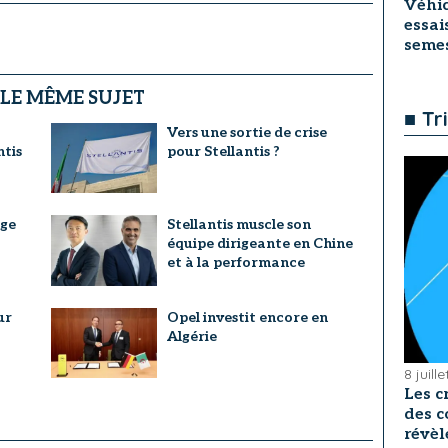
Véhic
essai
seme
 LE MÊME SUJET
■ Tr
Vers une sortie de crise
ntis
pour Stellantis ?
age
Stellantis muscle son
équipe dirigeante en Chine
et à la performance
ur
Opel investit encore en
Algérie
8 juill
Les c
des c
révèl