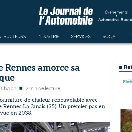
Événements
•
Automotive Boar
STRUCTEURS
INDUSTRIE
SERVICES
SOCIAL
de Rennes amorce sa
■ Re
ique
■
 Chalon
2
min de lecture
 fourniture de chaleur renouvelable avec
de Rennes La Janais (35). Un premier pas en
évue en 2038.