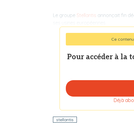
Le groupe
Stellantis
annonçait fin dé
ses usines européennes
Ce contenu
Pour accéder à la 
Déjà abo
stellantis