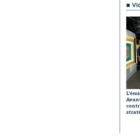
■ Vi
L'émi
Avant
contr
strat