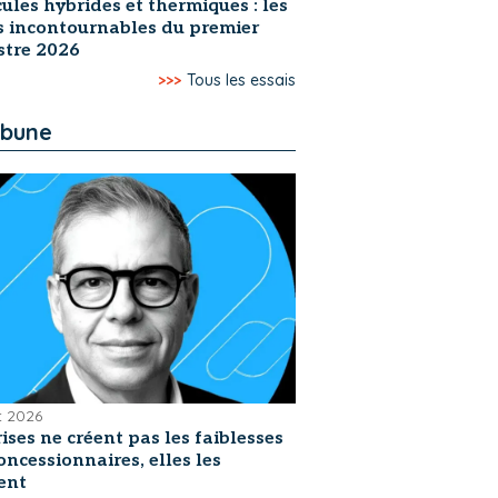
ules hybrides et thermiques : les
s incontournables du premier
stre 2026
>>>
Tous les essais
ibune
et 2026
rises ne créent pas les faiblesses
oncessionnaires, elles les
ent