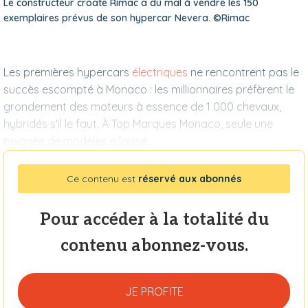
Le constructeur croate Rimac a du mal à vendre les 150
exemplaires prévus de son hypercar Nevera. ©Rimac
Les premières hypercars
électriques
ne rencontrent pas le
succès escompté à Monaco : les millionnaires préfèrent le
grondement des moteurs à essence de 1 000 chevaux,
hybridés s'il le faut. À Top Marques Monaco, seule une
poignée de modèles a laissé
Ce contenu est
réservé aux abonnés
Pour accéder à la totalité du
contenu abonnez-vous.
JE PROFITE