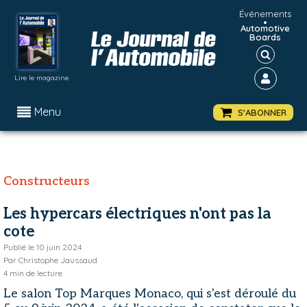
Événements
•
Automotive
Boards
Lire le magazine
Menu
S'ABONNER
Constructeurs
Les hypercars électriques n'ont pas la
cote
Publié le
10 juin 2024
Par
Christophe Jaussaud
4
min de lecture
Le salon Top Marques Monaco, qui s'est déroulé du