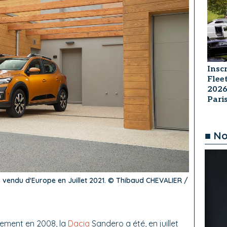
Insc
Flee
2026
Par
■ No
s vendu d'Europe en Juillet 2021. © Thibaud CHEVALIER /
cement en 2008, la
Dacia
Sandero a été, en juillet