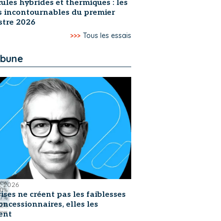
ules hybrides et thermiques : les
s incontournables du premier
stre 2026
>>>
Tous les essais
ibune
et 2026
rises ne créent pas les faiblesses
oncessionnaires, elles les
ent