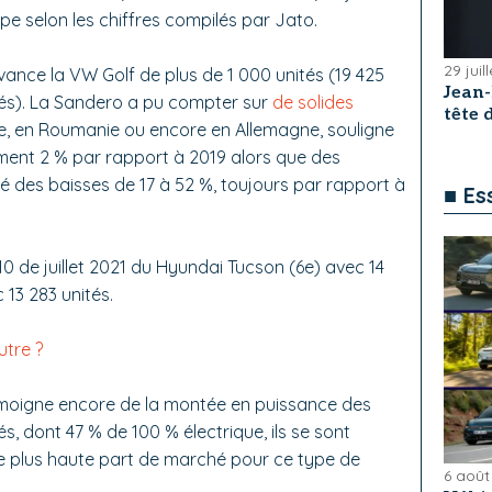
pe selon les chiffres compilés par Jato.
29 juil
vance la VW Golf de plus de 1 000 unités (19 425
Jean
ités). La Sandero a pu compter sur
de solides
tête
e, en Roumanie ou encore en Allemagne, souligne
ement 2 % par rapport à 2019 alors que des
 des baisses de 17 à 52 %, toujours par rapport à
■ Es
10 de juillet 2021 du Hyundai Tucson (6e) avec 14
 13 283 unités.
utre ?
1 témoigne encore de la montée en puissance des
és, dont 47 % de 100 % électrique, ils se sont
e plus haute part de marché pour ce type de
6 août