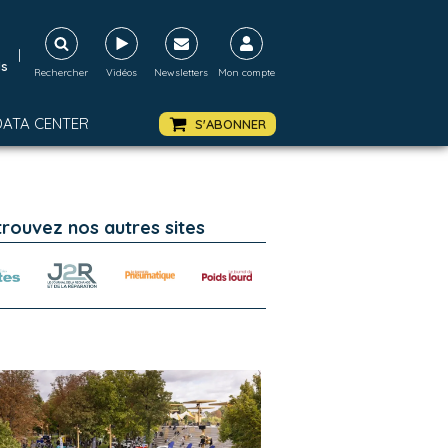
|
ds
Rechercher
Vidéos
Newsletters
Mon compte
DATA CENTER
S'ABONNER
trouvez nos autres sites