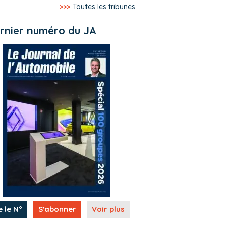
>>>
Toutes les tribunes
rnier numéro du JA
e le N°
S'abonner
Voir plus