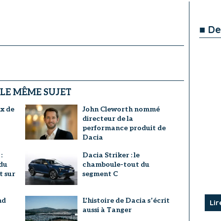
■ De
 LE MÊME SUJET
ix de
John Cleworth nommé
?
directeur de la
performance produit de
Dacia
:
Dacia Striker : le
du
chamboule-tout du
t sur
segment C
nd
L'histoire de Dacia s’écrit
Lir
aussi à Tanger