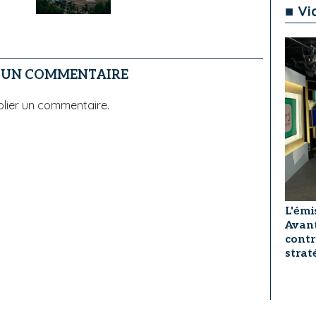
■ Vi
R UN COMMENTAIRE
lier un commentaire.
L'émi
Avant
contr
strat