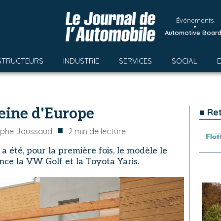
Événements
•
Automotive Boar
STRUCTEURS
INDUSTRIE
SERVICES
SOCIAL
eine d'Europe
■ Re
■
ophe Jaussaud
2
min de lecture
 a été, pour la première fois, le modèle le
nce la VW Golf et la Toyota Yaris.