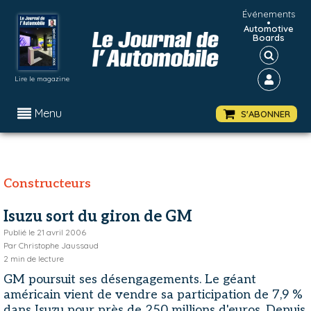
Événements
•
Automotive
Boards
Lire le magazine
Menu
S'ABONNER
Constructeurs
Isuzu sort du giron de GM
Publié le
21 avril 2006
Par
Christophe Jaussaud
2
min de lecture
GM poursuit ses désengagements. Le géant
américain vient de vendre sa participation de 7,9 %
dans Isuzu pour près de 250 millions d'euros. Depuis