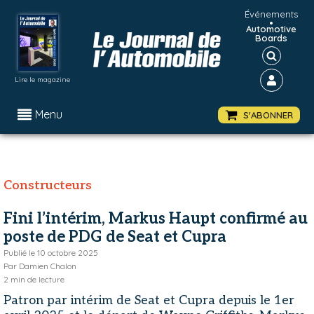
Événements
•
Automotive
Boards
Lire le magazine
Menu
S'ABONNER
Constructeurs
Fini l’intérim, Markus Haupt confirmé au
poste de PDG de Seat et Cupra
Publié le
10 octobre 2025
Par
Damien Chalon
2
min de lecture
Patron par intérim de Seat et Cupra depuis le 1er