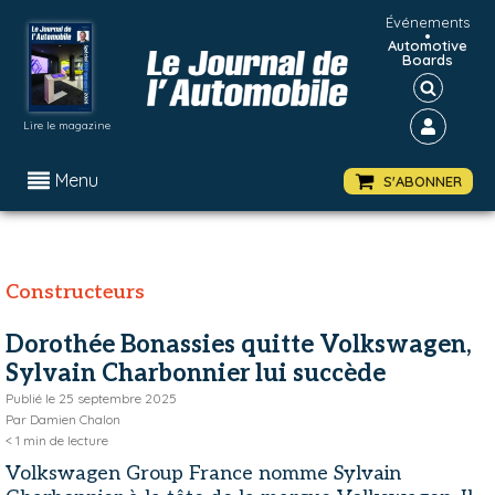
Événements
•
Automotive
Boards
Lire le magazine
Menu
S'ABONNER
Constructeurs
Dorothée Bonassies quitte Volkswagen,
Sylvain Charbonnier lui succède
Publié le
25 septembre 2025
Par
Damien Chalon
< 1
min de lecture
Volkswagen Group France nomme Sylvain