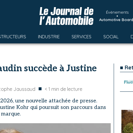
Événements
•
Automotive Boar
STRUCTEURS
INDUSTRIE
SERVICES
SOCIAL
audin succède à Justine
■ Re
■
stophe Jaussaud
< 1
min de lecture
 2026, une nouvelle attachée de presse.
ustine Kohr qui poursuit son parcours dans
a marque.