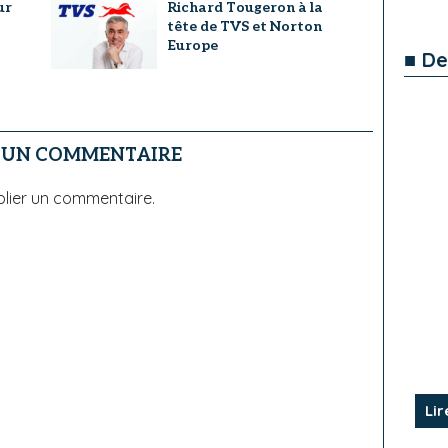
ur
Richard Tougeron à la
tête de TVS et Norton
Europe
■ De
R UN COMMENTAIRE
lier un commentaire.
Lir