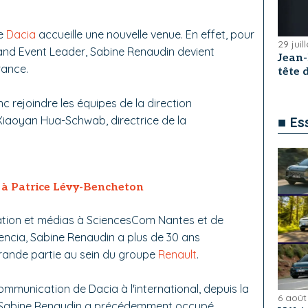
de
Dacia
accueille une nouvelle venue. En effet, pour
29 juil
nd Event Leader, Sabine Renaudin devient
Jean
rance.
tête
onc rejoindre les équipes de la direction
iaoyan Hua-Schwab, directrice de la
■ Es
 à Patrice Lévy-Bencheton
tion et médias à SciencesCom Nantes et de
ncia, Sabine Renaudin a plus de 30 ans
grande partie au sein du groupe
Renault
.
ommunication de Dacia à l'international, depuis la
6 août
 Sabine Renaudin a précédemment occupé