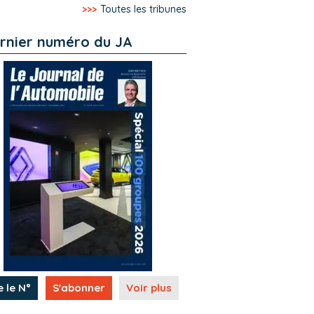
>>>
Toutes les tribunes
rnier numéro du JA
e le N°
S'abonner
Voir plus