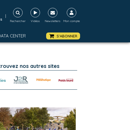
|
ds
Rechercher
Vidéos
Newsletters
Mon compte
DATA CENTER
S'ABONNER
trouvez nos autres sites