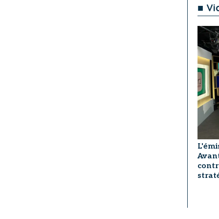
■ Vi
L'émi
Avant
contr
strat