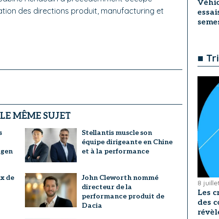
Véhic
tion des directions produit, manufacturing et
essai
seme
■ Tr
 LE MÊME SUJET
s
Stellantis muscle son
équipe dirigeante en Chine
agen
et à la performance
ix de
John Cleworth nommé
8 juill
?
directeur de la
Les c
performance produit de
des c
Dacia
révèl