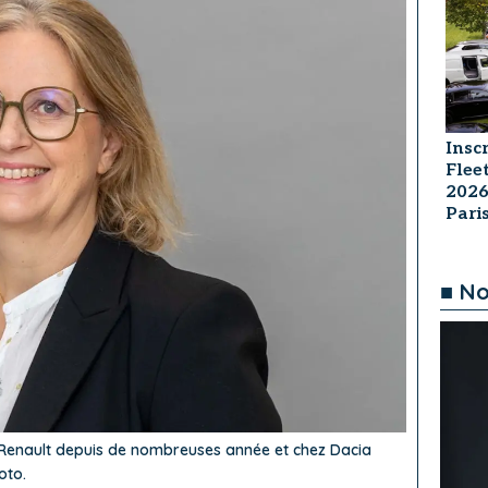
Insc
Flee
2026
Par
■ No
Renault depuis de nombreuses année et chez Dacia
oto.