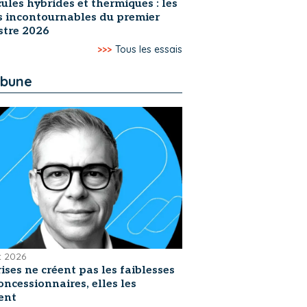
ules hybrides et thermiques : les
s incontournables du premier
stre 2026
>>>
Tous les essais
ibune
et 2026
rises ne créent pas les faiblesses
oncessionnaires, elles les
ent