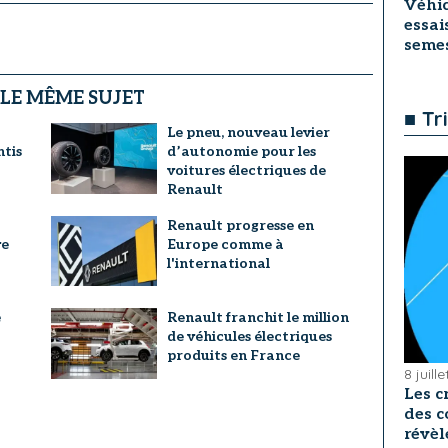
Véhic
essai
seme
 LE MÊME SUJET
■ Tr
Le pneu, nouveau levier
ntis
d’autonomie pour les
voitures électriques de
Renault
Renault progresse en
ve
Europe comme à
l'international
e
Renault franchit le million
de véhicules électriques
produits en France
8 juill
Les c
des c
révèl