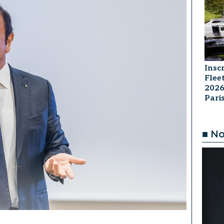
Insc
Flee
2026
Par
■ No