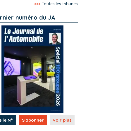
>>>
Toutes les tribunes
rnier numéro du JA
e le N°
S'abonner
Voir plus