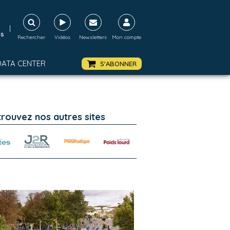
|
ds
Rechercher
Vidéos
Newsletters
Mon compte
DATA CENTER
S'ABONNER
trouvez nos autres sites