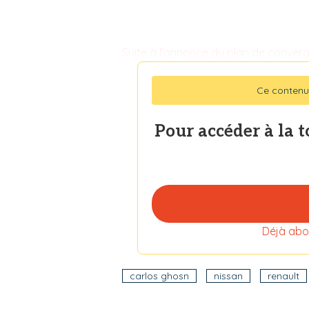
Suite à l'annonce du plan de converge
Ce contenu
Pour accéder à la 
Déjà abo
carlos ghosn
nissan
renault