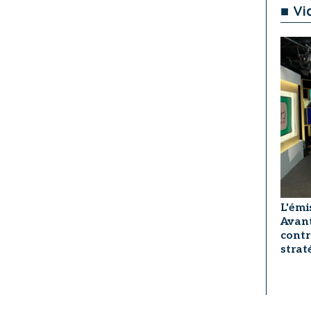
■ Vi
L'émi
Avant
contr
strat