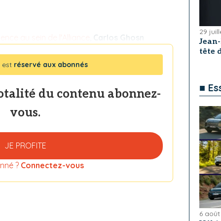
29 juil
nce au sein de l'Alliance
,
Carlos Ghosn
Jean
tête
 est
réservé aux abonnés
■ Es
totalité du contenu abonnez-
vous.
JE PROFITE
nné ?
Connectez-vous
6 août