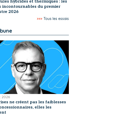
ules hybrides et thermiques : les
s incontournables du premier
stre 2026
>>>
Tous les essais
ibune
et 2026
rises ne créent pas les faiblesses
oncessionnaires, elles les
ent