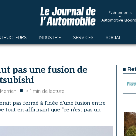
Événements
•
Automotive Boar
STRUCTEURS
INDUSTRIE
SERVICES
SOCIAL
lut pas une fusion de
■ Re
tsubishi
■
Merrien
< 1
min de lecture
erait pas fermé à l'idée d'une fusion entre
e tout en affirmant que "ce n'est pas un