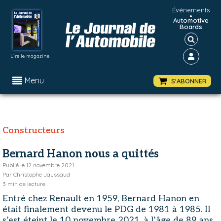
Événements
•
Automotive
Boards
Lire le magazine
Menu
S'ABONNER
Constructeurs
Bernard Hanon nous a quittés
Publié le
12 novembre 2021
Par
Christophe Jaussaud
3
min de lecture
Entré chez Renault en 1959, Bernard Hanon en
était finalement devenu le PDG de 1981 à 1985. Il
s’est éteint le 10 novembre 2021, à l’âge de 89 ans.