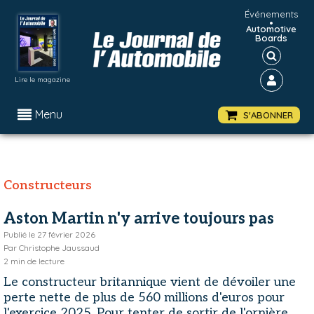
Événements
•
Automotive
Boards
Lire le magazine
Menu
S'ABONNER
Constructeurs
Aston Martin n'y arrive toujours pas
Publié le
27 février 2026
Par
Christophe Jaussaud
2
min de lecture
Le constructeur britannique vient de dévoiler une
perte nette de plus de 560 millions d'euros pour
l'exercice 2025. Pour tenter de sortir de l'ornière,