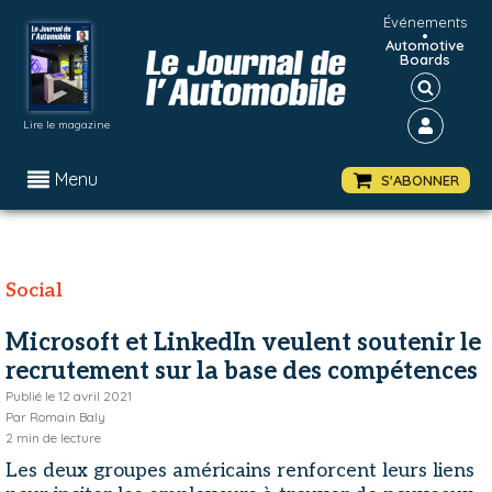
Événements
•
Automotive
Boards
Lire le magazine
Menu
S'ABONNER
Social
Microsoft et LinkedIn veulent soutenir le
recrutement sur la base des compétences
Publié le
12 avril 2021
Par
Romain Baly
2
min de lecture
Les deux groupes américains renforcent leurs liens