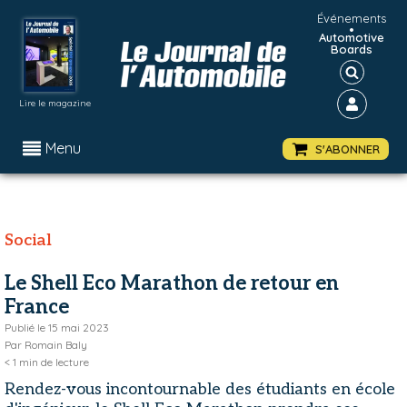
Événements
•
Automotive
Boards
Lire le magazine
Menu
S'ABONNER
Social
Le Shell Eco Marathon de retour en
France
Publié le
15 mai 2023
Par
Romain Baly
< 1
min de lecture
Rendez-vous incontournable des étudiants en école