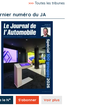
>>>
Toutes les tribunes
rnier numéro du JA
e le N°
S'abonner
Voir plus