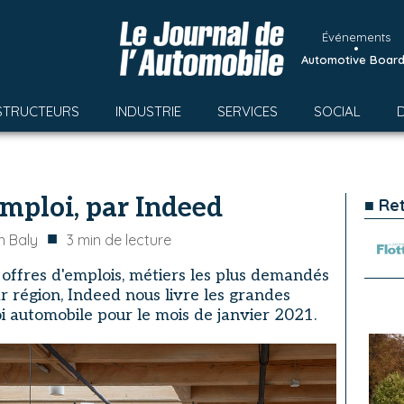
Événements
•
Automotive Boar
STRUCTEURS
INDUSTRIE
SERVICES
SOCIAL
emploi, par Indeed
■ Re
■
n Baly
3
min de lecture
 offres d'emplois, métiers les plus demandés
ar région, Indeed nous livre les grandes
 automobile pour le mois de janvier 2021.