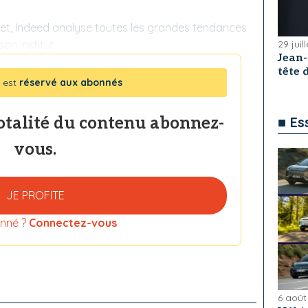
net, Indeed analyse toutes les grandes tendances
on institut
29 juil
Jean
tête
 est
réservé aux abonnés
totalité du contenu abonnez-
■ Es
vous.
JE PROFITE
nné ?
Connectez-vous
6 août