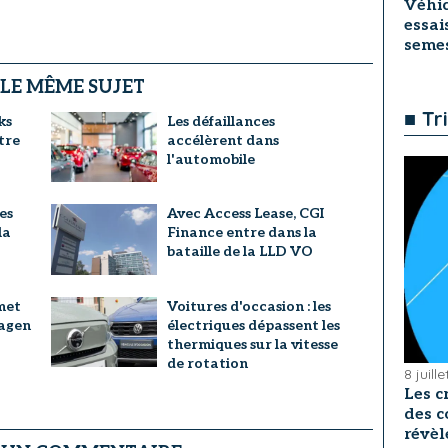
Véhic
essai
seme
 LE MÊME SUJET
■ Tr
ks
Les défaillances
tre
accélèrent dans
l'automobile
es
Avec Access Lease, CGI
la
Finance entre dans la
bataille de la LLD VO
met
Voitures d'occasion : les
wagen
électriques dépassent les
thermiques sur la vitesse
de rotation
8 juill
Les c
des c
révèl