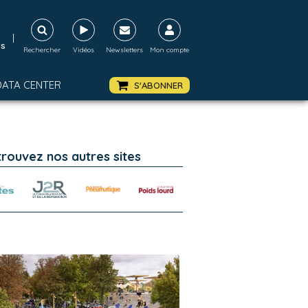
|
ds
Rechercher
Vidéos
Newsletters
Mon compte
DATA CENTER
S'ABONNER
trouvez nos autres sites