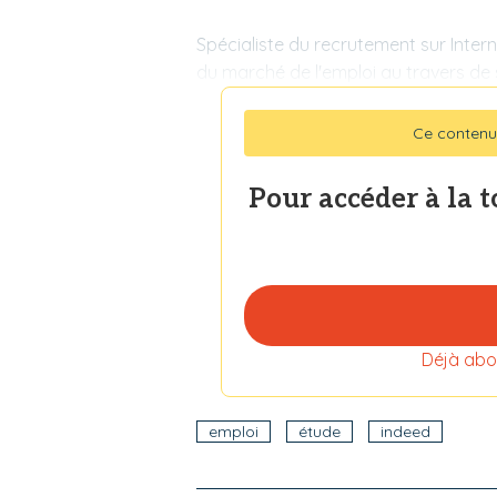
Spécialiste du recrutement sur Inter
du marché de l'emploi au travers de s
Ce contenu
Pour accéder à la 
Déjà abo
emploi
étude
indeed