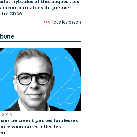
ules hybrides et thermiques : les
s incontournables du premier
stre 2026
>>>
Tous les essais
ibune
et 2026
rises ne créent pas les faiblesses
oncessionnaires, elles les
ent