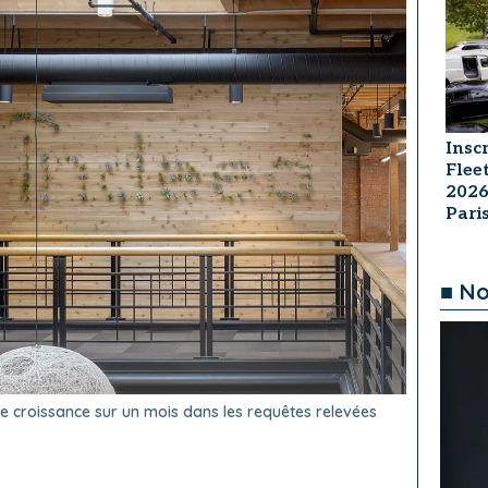
Insc
Flee
2026
Par
■ No
te croissance sur un mois dans les requêtes relevées