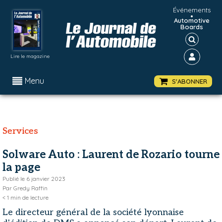
Événements
•
Automotive
Boards
Lire le magazine
Menu
S'ABONNER
Services
Solware Auto : Laurent de Rozario tourne
la page
Publié le
6 janvier 2023
Par
Gredy Raffin
< 1
min de lecture
Le directeur général de la société lyonnaise