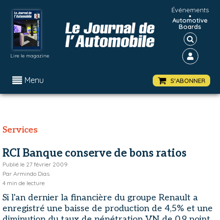
Événements
•
Automotive
Boards
Lire le magazine
Menu
S'ABONNER
Services
RCI Banque conserve de bons ratios
Publié le
27 février 2009
Par
Armindo Dias
4
min de lecture
Si l'an dernier la financière du groupe Renault a
enregistré une baisse de production de 4,5% et une
diminution du taux de pénétration VN de 0,9 point,