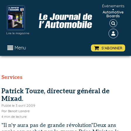
Événements
•
Automotive
Boards
Lire le magazine
Menu
S'ABONNER
Services
Patrick Touze, directeur général de
Mixad.
Publié le
3 avril 2009
Par
Benoît Landré
4
min de lecture
"Il n’y aura pas de grande révolution"Deux ans