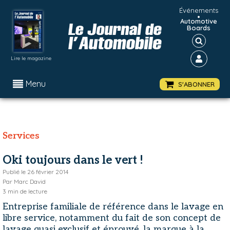
Événements
•
Automotive
Boards
Lire le magazine
Menu
S'ABONNER
Services
Oki toujours dans le vert !
Publié le
26 février 2014
Par
Marc David
3
min de lecture
Entreprise familiale de référence dans le lavage en
libre service, notamment du fait de son concept de
lavage quasi exclusif et éprouvé, la marque à la