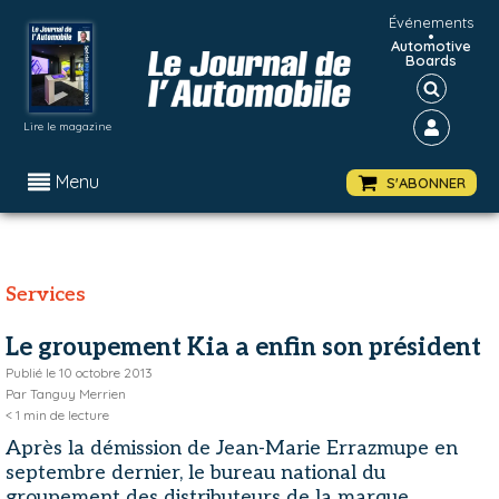
Événements
•
Automotive
Boards
Lire le magazine
Menu
S'ABONNER
Services
Le groupement Kia a enfin son président
Publié le
10 octobre 2013
Par
Tanguy Merrien
< 1
min de lecture
Après la démission de Jean-Marie Errazmupe en
septembre dernier, le bureau national du
groupement des distributeurs de la marque