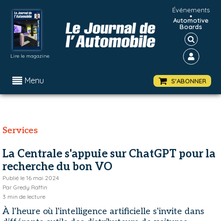
Événements
•
Automotive
Boards
Lire le magazine
Menu
S'ABONNER
Services
La Centrale s'appuie sur ChatGPT pour la
recherche du bon VO
Publié le
16 mai 2024
Par
Gredy Raffin
3
min de lecture
À l'heure où l'intelligence artificielle s'invite dans