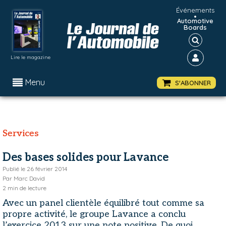
Événements
•
Automotive
Boards
Lire le magazine
Menu
S'ABONNER
Services
Des bases solides pour Lavance
Publié le
26 février 2014
Par
Marc David
2
min de lecture
Avec un panel clientèle équilibré tout comme sa
propre activité, le groupe Lavance a conclu
l’exercice 2013 sur une note positive. De quoi