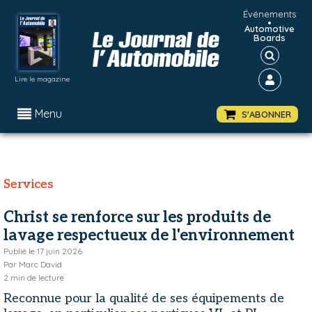
Événements
•
Automotive
Boards
Lire le magazine
Menu
S'ABONNER
Services
Christ se renforce sur les produits de
lavage respectueux de l'environnement
Publié le
17 juin 2026
Par
Marc David
2
min de lecture
Reconnue pour la qualité de ses équipements de