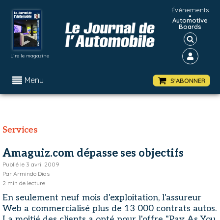
Événements
•
Automotive
Boards
Lire le magazine
Menu
S'ABONNER
Services
Amaguiz.com dépasse ses objectifs
Publié le
3 avril 2009
Par
Armindo Dias
2
min de lecture
En seulement neuf mois d'exploitation, l'assureur
Web a commercialisé plus de 13 000 contrats autos.
La moitié des clients a opté pour l'offre "Pay As You