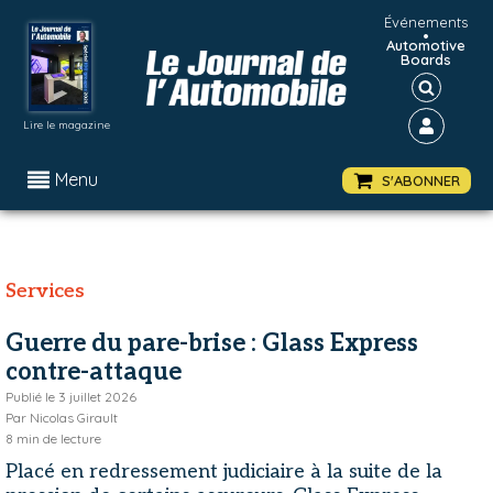
Événements
•
Automotive
Boards
Lire le magazine
Menu
S'ABONNER
Services
Guerre du pare-brise : Glass Express
contre-attaque
Publié le
3 juillet 2026
Par
Nicolas Girault
8
min de lecture
Placé en redressement judiciaire à la suite de la