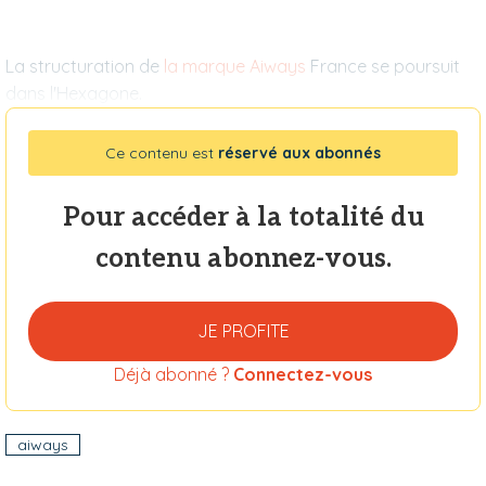
La structuration de
la marque Aiways
France se poursuit
dans l'Hexagone.
Ce contenu est
réservé aux abonnés
Pour accéder à la totalité du
contenu abonnez-vous.
JE PROFITE
Déjà abonné ?
Connectez-vous
aiways