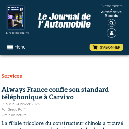
Événements
•
Automotive
Boards
Lire le magazine
Menu
S'ABONNER
Services
Aiways France confie son standard
téléphonique à Carvivo
Publié le
24 janvier 2023
Par
Gredy Raffin
2
min de lecture
La filiale tricolore du constructeur chinois a trouvé