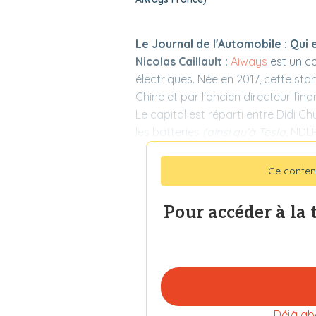
Le Journal de l'Automobile : Qui 
Nicolas Caillault :
Aiways
est un co
électriques. Née en 2017, cette sta
Chine et par l'ancien directeur fina
Le capital est réparti entre Didi C
les batteries
(ainsi qu'à Tesla,
NDL
Ce conten
Pour accéder à la 
Déjà ab