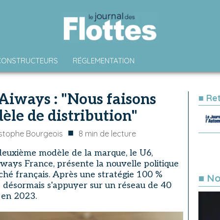
CONSTRUCTEURS
RÉGLEMENTATION
 Aiways : "Nous faisons
■ Re
èle de distribution"
■
stophe Bourgeois
8
min de lecture
deuxième modèle de la marque, le U6,
Aiways France, présente la nouvelle politique
rché français. Après une stratégie 100 %
■ No
e désormais s'appuyer sur un réseau de 40
 en 2023.