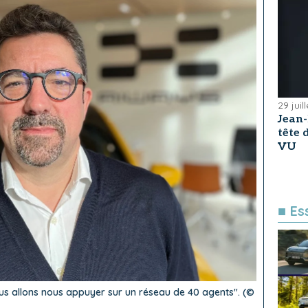
29 juil
Jean
tête
VU
■ Es
Nous allons nous appuyer sur un réseau de 40 agents". (©