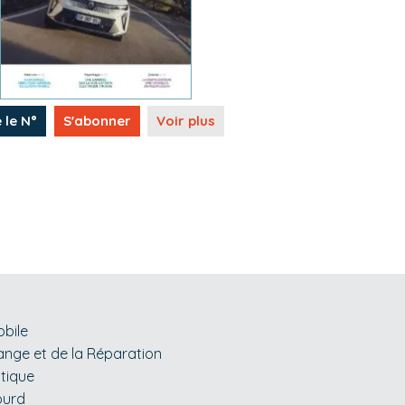
e le N°
S'abonner
Voir plus
obile
ange et de la Réparation
tique
ourd