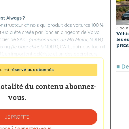
est Aiways ?
nstructeur chinois qui produit des voitures 100 %
6 août
rt-up a été créée par l'ancien dirigeant de Volvo
Véhic
ncier de SAIC,
(maison-mère de MG Motor,
NDLR
)
.
les e
premi
huxing
(le Uber chinois
NDLR
)
, CATL, qui nous fournit
R
)
, un important aciériste et un des opérateurs
■ De
u est
réservé aux abonnés
totalité du contenu abonnez-
vous.
JE PROFITE
onné ?
Connectez-vous