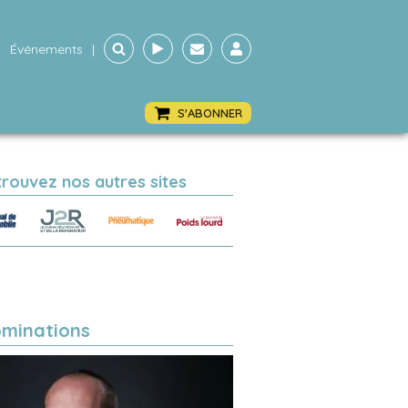
Événements
|
S'ABONNER
trouvez nos autres sites
minations