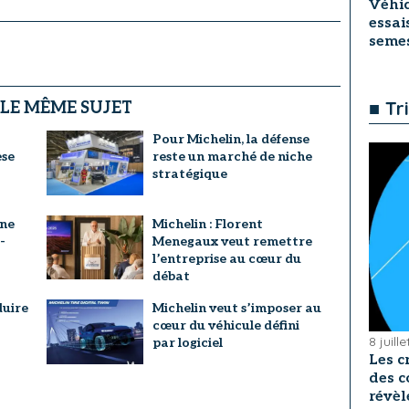
Véhic
essai
seme
■ Tr
 LE MÊME SUJET
Pour Michelin, la défense
èse
reste un marché de niche
stratégique
ine
Michelin : Florent
-
Menegaux veut remettre
l’entreprise au cœur du
débat
duire
Michelin veut s’imposer au
cœur du véhicule défini
8 juill
par logiciel
Les c
des c
révèl