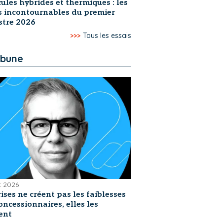
ules hybrides et thermiques : les
s incontournables du premier
stre 2026
>>>
Tous les essais
ibune
et 2026
rises ne créent pas les faiblesses
oncessionnaires, elles les
ent