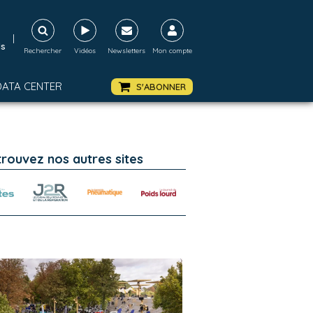
|
ds
Rechercher
Vidéos
Newsletters
Mon compte
DATA CENTER
S'ABONNER
trouvez nos autres sites