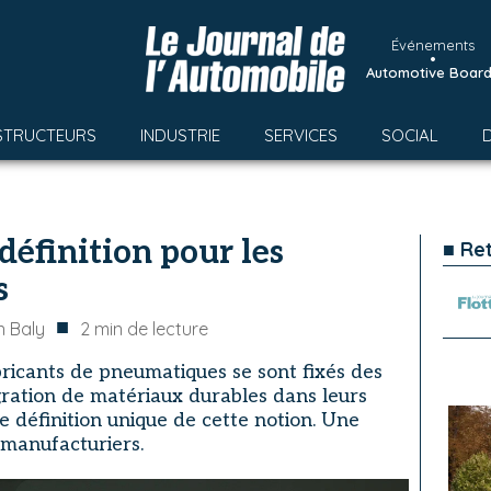
Événements
•
Automotive Boar
STRUCTEURS
INDUSTRIE
SERVICES
SOCIAL
définition pour les
■ Re
s
■
 Baly
2
min de lecture
bricants de pneumatiques se sont fixés des
gration de matériaux durables dans leurs
e définition unique de cette notion. Une
 manufacturiers.