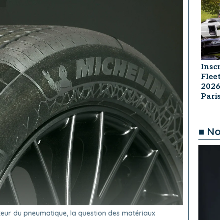
Insc
Flee
2026
Par
■ No
teur du pneumatique, la question des matériaux