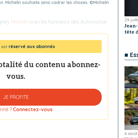
on. Michelin souhaite ainsi cadrer les choses. ©Michelin
29 juil
agne),
Michelin
a eu les honneurs des Automotive
Jean
tête
 est
réservé aux abonnés
■ Es
totalité du contenu abonnez-
vous.
JE PROFITE
nné ?
Connectez-vous
6 août