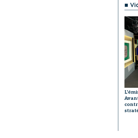
■ Vi
L'émi
Avant
contr
strat