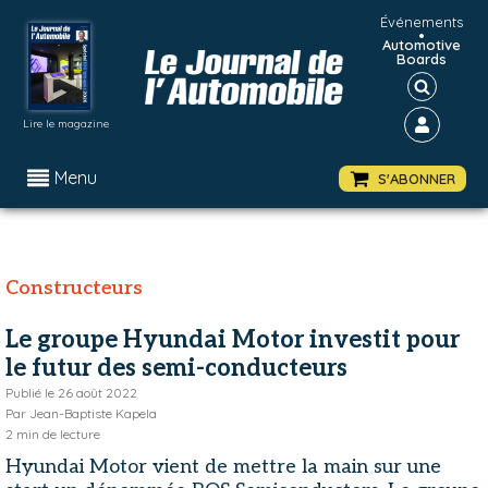
Événements
•
Automotive
Boards
Lire le magazine
Menu
S'ABONNER
Constructeurs
Le groupe Hyundai Motor investit pour
le futur des semi-conducteurs
Publié le
26 août 2022
Par
Jean-Baptiste Kapela
2
min de lecture
Hyundai Motor vient de mettre la main sur une