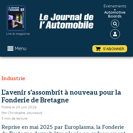
Événements
•
Automotive
Boards
Lire le magazine
Menu
S'ABONNER
Industrie
L'avenir s'assombrit à nouveau pour la
Fonderie de Bretagne
Publié le
29 juin 2026
Par
Christophe Jaussaud
3
min de lecture
Reprise en mai 2025 par Europlasma, la Fonderie