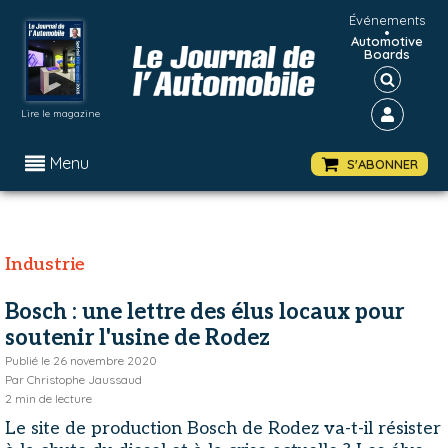
Événements
•
Automotive
Boards
Lire le magazine
Menu
S'ABONNER
Industrie
Bosch : une lettre des élus locaux pour
soutenir l'usine de Rodez
Publié le
26 novembre 2020
Par
Christophe Jaussaud
2
min de lecture
Le site de production Bosch de Rodez va-t-il résister