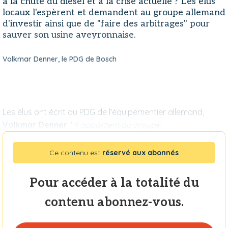
à la chute du diesel et à la crise actuelle ? Les élus
locaux l'espèrent et demandent au groupe allemand
d'investir ainsi que de "faire des arbitrages" pour
sauver son usine aveyronnaise.
Volkmar Denner, le PDG de Bosch
Les élus ont écrit au PDG de l'équipementier allemand,
Volkmar Denner
. "
Il appartient au groupe
Ce contenu est
réservé aux abonnés
Pour accéder à la totalité du
contenu abonnez-vous.