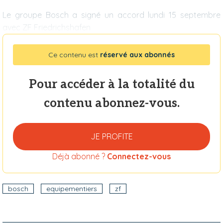
Le groupe Bosch a signé un accord lundi 15 septembre
avec ZF Friedrichshafen
Ce contenu est
réservé aux abonnés
Pour accéder à la totalité du
contenu abonnez-vous.
JE PROFITE
Déjà abonné ?
Connectez-vous
bosch
equipementiers
zf