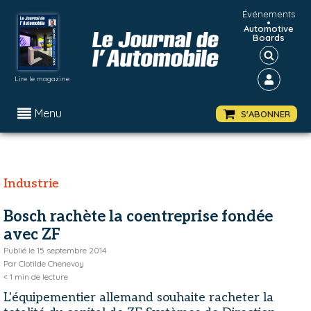
Événements
•
Automotive
Boards
Lire le magazine
Menu
S'ABONNER
Industrie
Bosch rachète la coentreprise fondée
avec ZF
Publié le
15 septembre 2014
Par
Clotilde Chenevoy
< 1
min de lecture
L'équipementier allemand souhaite racheter la