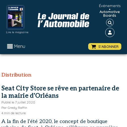
Événements
•
Automotive
Boards
Lire le magazine
Menu
S'ABONNER
Distribution
Seat City Store se rêve en partenaire de
la mairie d'Orléans
Publié le
7 juillet 2020
Par
Gredy Raffin
4
min de lecture
A la fin de l'été 2020, le concept de boutique