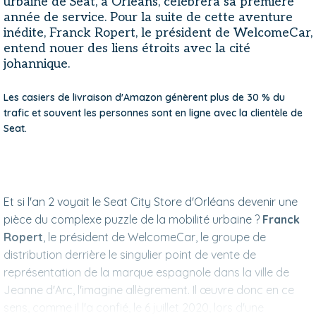
urbaine de Seat, à Orléans, célèbrera sa première
année de service. Pour la suite de cette aventure
inédite, Franck Ropert, le président de WelcomeCar,
entend nouer des liens étroits avec la cité
johannique.
Les casiers de livraison d'Amazon génèrent plus de 30 % du
trafic et souvent les personnes sont en ligne avec la clientèle de
Seat.
Et si l'an 2 voyait le Seat City Store d'Orléans devenir une
pièce du complexe puzzle de la mobilité urbaine ?
Franck
Ropert
, le président de WelcomeCar, le groupe de
distribution derrière le singulier point de vente de
représentation de la marque espagnole dans la ville de
Jeanne d'Arc, l'imagine allègrement. Il œuvre donc en ce
sens, comme il l'a confié, le 6 juillet 2020, lors d'une